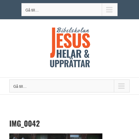
Fortsätt
Gå till…
till
innehållet
Gå till…
IMG_0042