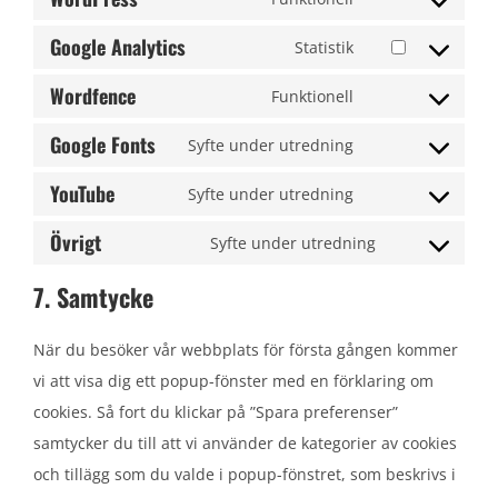
service
Consent
google-
Google Analytics
to
Statistik
Consent
recaptcha
service
Wordfence
to
Funktionell
wordpress
Consent
service
Google Fonts
to
Syfte under utredning
google-
Consent
service
analytics
YouTube
to
Syfte under utredning
wordfence
Consent
service
Övrigt
to
Syfte under utredning
google-
Consent
service
fonts
to
7. Samtycke
youtube
service
När du besöker vår webbplats för första gången kommer
Övrigt
vi att visa dig ett popup-fönster med en förklaring om
cookies. Så fort du klickar på ”Spara preferenser”
samtycker du till att vi använder de kategorier av cookies
och tillägg som du valde i popup-fönstret, som beskrivs i