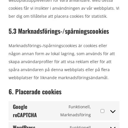
webbplatsupplevelsen för våra användare. Med dessa
cookies får vi insikter i användningen av vår webbplats. Vi
ber dig om tillåtelse att placera cookies för statistik.
5.3 Marknadsförings-/spårningscookies
Marknadsförings-/spårningscookies är cookies eller
någon annan form av lokal lagring, som används för att
skapa användarprofiler för att visa reklam eller för att
spåra användaren på denna webbplats eller på flera
webbplatser för liknande marknadsföringsändamål.
6. Placerade cookies
Google
Funktionell,
reCAPTCHA
Consent
Marknadsföring
to
WordPress
Funktionell