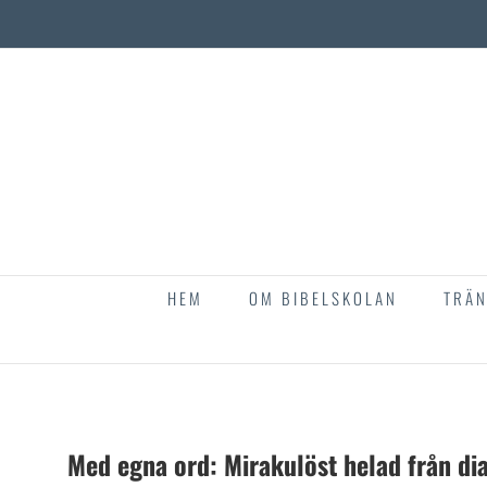
Fortsätt
till
innehållet
HEM
OM BIBELSKOLAN
TRÄN
Med egna ord: Mirakulöst helad från di