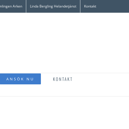
mlingen Arken
Linda Bergling Helandetjänst
Kontakt
KONTAKT
ANSÖK NU