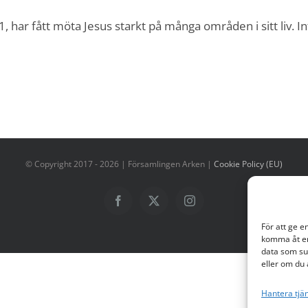
1, har fått möta Jesus starkt på många områden i sitt liv. I
© Copyright 2017 -
2026
| Församlingen Arken |
Cookie Policy (EU)
Facebook
X
Instagram
För att ge e
komma åt en
data som su
eller om du 
Hantera tjä