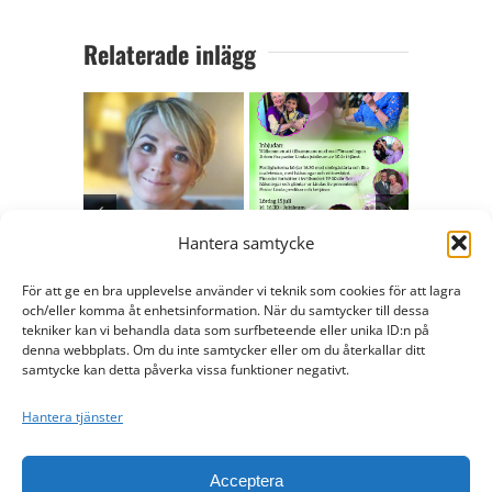
Relaterade inlägg
Höstens gästlärare
En hälsning från
Hantera samtycke
och öppna seminarier
rektor Linda Bergling
Prova på b
i bibelskolan
och inbjudan till fest!
För att ge en bra upplevelse använder vi teknik som cookies för att lagra
där du är!
och/eller komma åt enhetsinformation. När du samtycker till dessa
juli 23rd, 2024
juni 8th, 2023
tekniker kan vi behandla data som surfbeteende eller unika ID:n på
mars 9th,
denna webbplats. Om du inte samtycker eller om du återkallar ditt
samtycke kan detta påverka vissa funktioner negativt.
Hantera tjänster
Acceptera