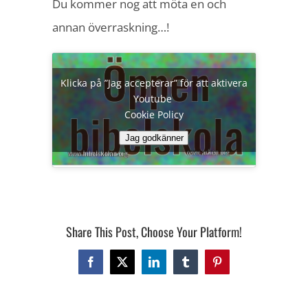
Du kommer nog att möta en och
annan överraskning…!
Klicka på ”Jag accepterar” för att aktivera
Youtube
Cookie Policy
Jag godkänner
Share This Post, Choose Your Platform!
Facebook
X
LinkedIn
Tumblr
Pinterest