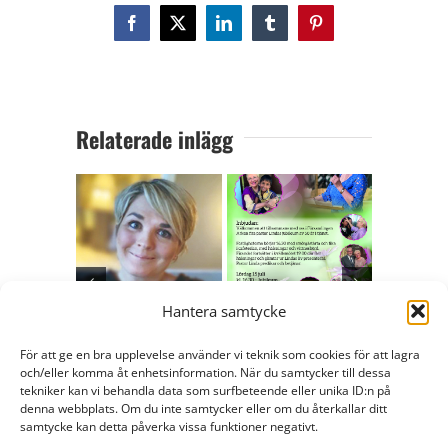
Facebook
X
LinkedIn
Tumblr
Pinterest
Relaterade inlägg
Höstens gästlärare
En hälsning från
Hantera samtycke
och öppna seminarier
rektor Linda Bergling
Prova på b
i bibelskolan
och inbjudan till fest!
För att ge en bra upplevelse använder vi teknik som cookies för att lagra
där du är!
och/eller komma åt enhetsinformation. När du samtycker till dessa
juli 23rd, 2024
juni 8th, 2023
tekniker kan vi behandla data som surfbeteende eller unika ID:n på
mars 9th,
denna webbplats. Om du inte samtycker eller om du återkallar ditt
samtycke kan detta påverka vissa funktioner negativt.