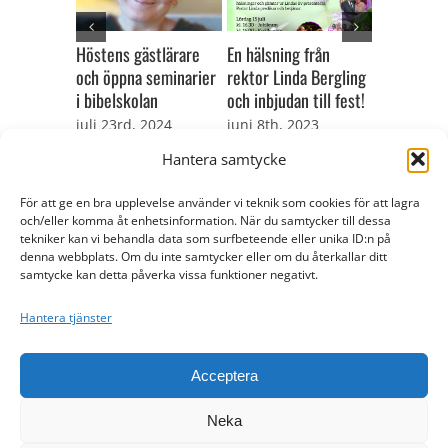
Höstens gästlärare
En hälsning från
och öppna seminarier
rektor Linda Bergling
Prova på b
i bibelskolan
och inbjudan till fest!
där du är!
juli 23rd, 2024
juni 8th, 2023
mars 9th,
Hantera samtycke
För att ge en bra upplevelse använder vi teknik som cookies för att lagra
och/eller komma åt enhetsinformation. När du samtycker till dessa
tekniker kan vi behandla data som surfbeteende eller unika ID:n på
denna webbplats. Om du inte samtycker eller om du återkallar ditt
samtycke kan detta påverka vissa funktioner negativt.
Hantera tjänster
© Copyright 2017 -
2026
| Församlingen Arken |
Cookie Policy (EU)
Acceptera
Facebook
X
Instagram
Neka