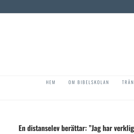
Fortsätt
till
innehållet
HEM
OM BIBELSKOLAN
TRÄN
En distanselev berättar: ”Jag har verkli