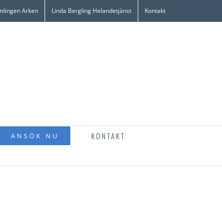
mlingen Arken
Linda Bergling Helandetjänst
Kontakt
KONTAKT
ANSÖK NU